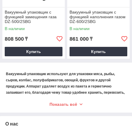
Вакуумный упаковщик с
Вакуумный упаковщик с
функцией замещения газа
функцией наполнения газом
DZ-500/2SBG
DZ-600/2SBG
В наличии
В наличии
808 500
861 000
₸
₸
Купить
Купить
Вакуумный упаковщик используют для упаковки мяса, рыбы,
сыров, колбас, полуфабрикатов, овощей, фруктов и другой
продукции. Аппарат удаляет воздух из пакета и герметично
запаивает его, благодаря чему товар удобнее хранить, перевозить,
замораживать и выставлять на продажу.
Показать всё
Профессиональные вакууматоры подходят для мясных лавок,
магазинов, ресторанов, супермаркетов, фермерских хозяйств,
упаковочных и производственных цехов. Оборудование также
О нас
применяют для упаковки непродовольственных изделий, которым