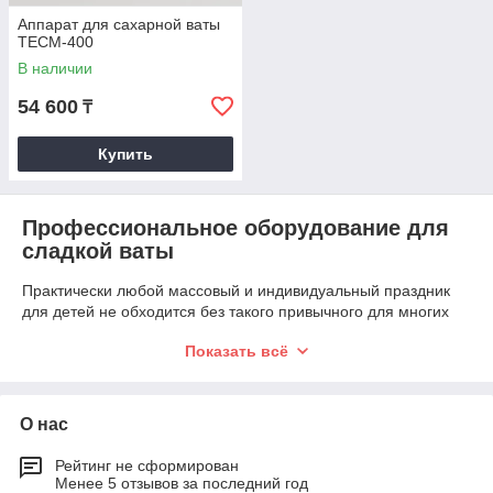
Аппарат для сахарной ваты
TECM-400
В наличии
54 600
₸
Купить
Профессиональное
оборудование для
сладкой ваты
Практически любой массовый и индивидуальный праздник
для детей не обходится без такого привычного для многих
атрибута, как сладкая вата. Знакомое с самого раннего
Показать всё
возраста лакомство нравится и взрослым. Не удивительно,
что во время любого праздника аппарат для сладкой ваты
Алматы всегда имеет большую очередь. Каждый родитель
хочет для своих детей купить, небольшую порцию лакомства,
О нас
с которым будут связанны самые лучшие воспоминания из
детства.
Рейтинг не сформирован
Менее 5 отзывов за последний год
Надёжный аппарат сладкой ваты