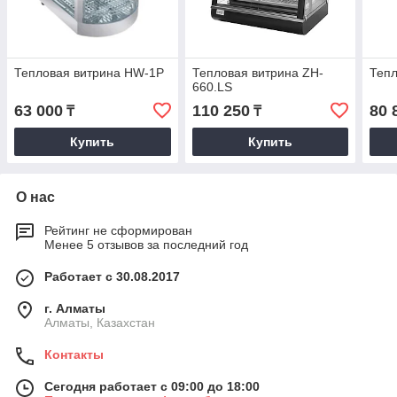
Тепловая витрина HW-1P
Тепловая витрина ZH-
Тепл
660.LS
63 000
110 250
80 
₸
₸
Купить
Купить
О нас
Рейтинг не сформирован
Менее 5 отзывов за последний год
Работает с 30.08.2017
г. Алматы
Алматы, Казахстан
Контакты
Сегодня работает с 09:00 до 18:00