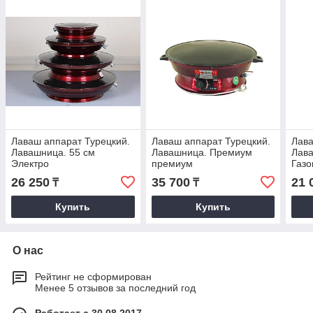
Лаваш аппарат Турецкий.
Лаваш аппарат Турецкий.
Лава
Лавашница. 55 см
Лавашница. Премиум
Лава
Электро
премиум
Газ
26 250
35 700
21 
₸
₸
Купить
Купить
О нас
Рейтинг не сформирован
Менее 5 отзывов за последний год
Работает с 30.08.2017