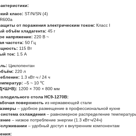
рактеристики:
кий класс:
ST/N/SN (4)
R600a
защиты от поражения электрическим током:
Класс I
й объём хладагента:
45 г
ое напряжение:
220 В ~
я частота:
50 Гц
ощность:
115 Вт
ый ток:
1.5 А
ль:
Циклопентан
объём:
220 л
ебление:
1.3 кВт·ч / 24 ч
емператур:
–5 ~ 10 ℃
Д×Ш×В):
1200 × 700 × 800 мм
олодильного стола HC9-1270B:
абочая поверхность
из нержавеющей стали
размеры
– удобное размещение в профессиональной кухне
система охлаждения
– равномерное распределение температур
жение
– низкое потребление энергии (1.3 кВт⋅ч/24ч)
бслуживании
– удобный доступ к внутренним компонентам
ения: