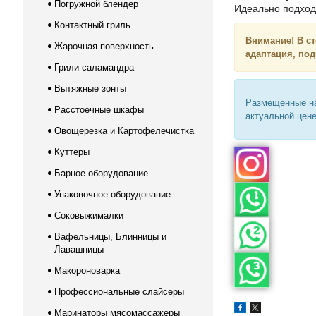
Погружной блендер
Идеально подход
Контактный гриль
Внимание! В ст
Жарочная поверхность
адаптация, под
Грили саламандра
Вытяжные зонты
Размещенные на
Расстоечные шкафы
актуальной цене
Овощерезка и Картофелечистка
Куттеры
Барное оборудование
Упаковочное оборудование
Соковыжималки
Вафельницы, Блинницы и
Лавашницы
Макороноварка
Профессиональные слайсеры
Маринаторы мясомассажеры