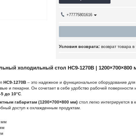
+77775801616
возврат товара в
ьный холодильный стол HC9-1270B | 1200×700×800 м
ол
HC9-1270B
– это надежное и функциональное оборудование для 
вые и пекарни. Он сочетает в себе удобство рабочей поверхности
-5 до 10°C
.
ктным габаритам (1200×700×800 мм)
стол легко интегрируется в 
обный доступ к охлажденным продуктам.
 мм
мм
мм