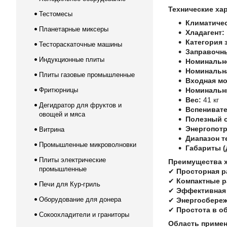
Технические ха
Тестомесы
Климатичес
Планетарные миксеры
Хладагент:
Категория 
Тестораскаточные машины
Заправочны
Индукционные плиты
Номинальн
Номинальна
Плиты газовые промышленные
Входная м
Фритюрницы
Номинальн
Вес:
41 кг
Дегидратор для фруктов и
Вспенивате
овощей и мяса
Полезный 
Энергопотр
Витрина
Диапазон т
Промышленные микроволновки
Габариты (
Плиты электрические
Преимущества х
промышленные
✔
Просторная р
✔
Компактные 
Печи для Кур-гриль
✔
Эффективная 
Оборудование для донера
✔
Энергосбере
✔
Простота в о
Сокоохладители и граниторы
Область примен