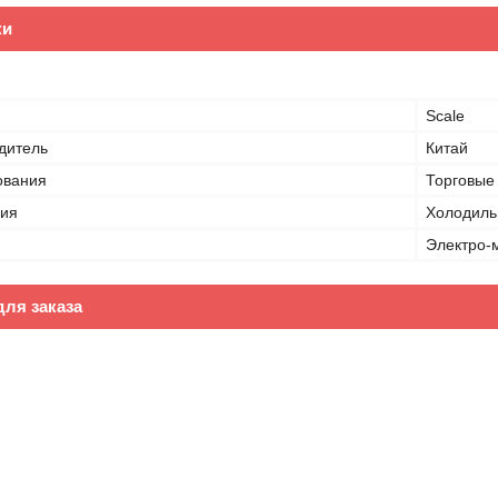
ки
Scale
дитель
Китай
ования
Торговые 
ния
Холодиль
Электро-
ля заказа