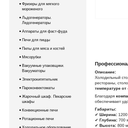
Фризеры для мягкого
мороженого
Льдогенераторы.
Ледогенераторы
Аппараты для фаст-фуда
Печи для пиццы
Пилы для мяса и костей
Мясорубки
Профессионал
Вакуумные упаковщики.
Вакууматоры
Описание:
Холодильный ст
Электрокипятильник
рестораны, столо
Пароконвектоматы
температуре от 
Благодаря
компа
Жарочный шкаф. Пекарские
обеспечивает уд
шкафы
Габариты:
Конвекционные печи
✔
Ширина:
1200
Ротационные печи
✔
Глубина:
700 
✔
Высота:
800 
Холодильное оборудование