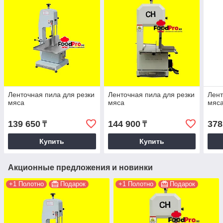
Ленточная пила для резки
Ленточная пила для резки
Лент
мяса
мяса
мяс
139 650
144 900
378
₸
₸
Купить
Купить
Акционные предложения и новинки
+1 Полотно
Подарок
+1 Полотно
Подарок