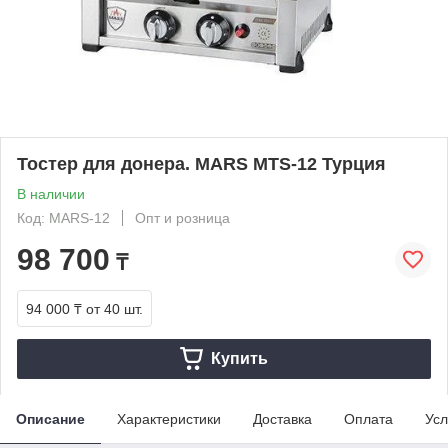
Тостер для донера. MARS MTS-12 Турция
В наличии
Код: MARS-12
Опт и розница
98 700
₸
94 000 ₸
от 40 шт.
Купить
Описание
Характеристики
Доставка
Оплата
Усл