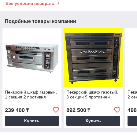
Все условия возврата
Подобные товары компании
Пекарский шкаф газовый,
Пекарский шкаф газовый,
Пека
1 секция 2 противня
3 секции 9 противней
2 се
239 400
892 500
498
₸
₸
Купить
Купить