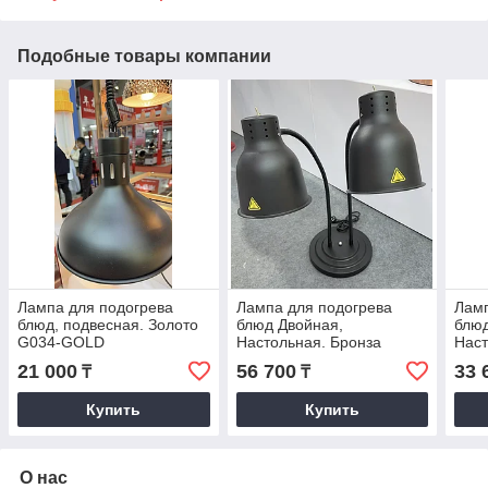
Подобные товары компании
Лампа для подогрева
Лампа для подогрева
Ламп
блюд, подвесная. Золото
блюд Двойная,
блю
G034-GOLD
Настольная. Бронза
Наст
G039-2-BRONZE
G03
21 000
56 700
33 
₸
₸
Купить
Купить
О нас