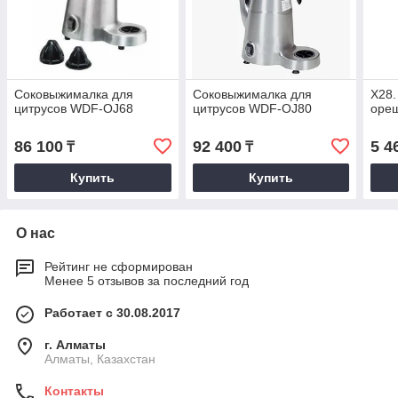
Соковыжималка для
Соковыжималка для
Х28.
цитрусов WDF-OJ68
цитрусов WDF-OJ80
ореш
86 100
92 400
5 4
₸
₸
Купить
Купить
О нас
Рейтинг не сформирован
Менее 5 отзывов за последний год
Работает с 30.08.2017
г. Алматы
Алматы, Казахстан
Контакты