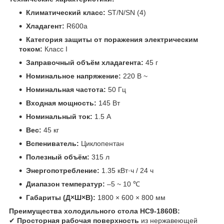
Климатический класс:
ST/N/SN (4)
Хладагент:
R600a
Категория защиты от поражения электрическим
током:
Класс I
Заправочный объём хладагента:
45 г
Номинальное напряжение:
220 В ~
Номинальная частота:
50 Гц
Входная мощность:
145 Вт
Номинальный ток:
1.5 А
Вес:
45 кг
Вспениватель:
Циклопентан
Полезный объём:
315 л
Энергопотребление:
1.35 кВт·ч / 24 ч
Диапазон температур:
–5 ~ 10 ℃
Габариты (Д×Ш×В):
1800 × 600 × 800 мм
Преимущества холодильного стола HC9-1860B:
✔
Просторная рабочая поверхность
из нержавеющей