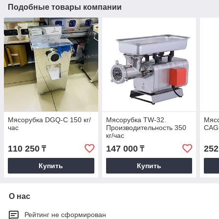
Подобные товары компании
Мясорубка DGQ-C 150 кг/
Мясорубка TW-32.
Мясо
час
Производительность 350
CAG
кг/час
110 250
147 000
252
₸
₸
Купить
Купить
О нас
Рейтинг не сформирован