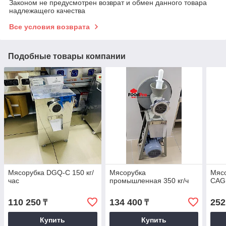
Законом не предусмотрен возврат и обмен данного товара
надлежащего качества
Все условия возврата
Подобные товары компании
Мясорубка DGQ-C 150 кг/
Мясорубка
Мясо
час
промышленная 350 кг/ч
CAG
110 250
134 400
252
₸
₸
Купить
Купить