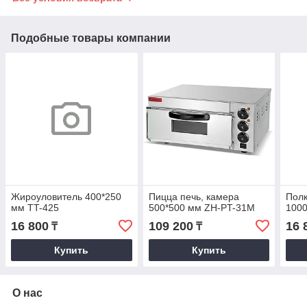
Подобные товары компании
Жироуловитель 400*250
Пицца печь, камера
Полк
мм TT-425
500*500 мм ZH-PT-31M
1000
16 800
109 200
16 
₸
₸
Купить
Купить
О нас