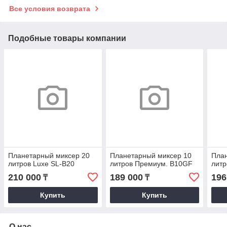
Все условия возврата
Подобные товары компании
Планетарный миксер 20
Планетарный миксер 10
План
литров Luxe SL-B20
литров Премиум. B10GF
лит
210 000
189 000
196
₸
₸
Купить
Купить
О нас