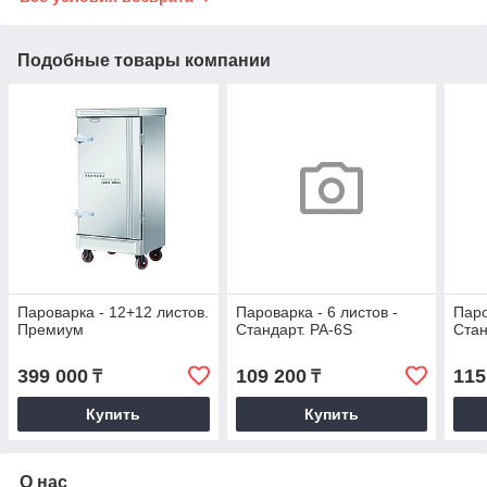
Подобные товары компании
Пароварка - 12+12 листов.
Пароварка - 6 листов -
Паро
Премиум
Стандарт. PA-6S
Стан
399 000
109 200
115
₸
₸
Купить
Купить
О нас