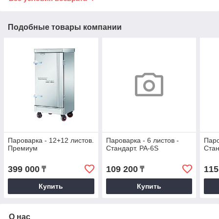
Подобные товары компании
Пароварка - 12+12 листов.
Пароварка - 6 листов -
Паро
Премиум
Стандарт. PA-6S
Стан
399 000
109 200
115
₸
₸
Купить
Купить
О нас