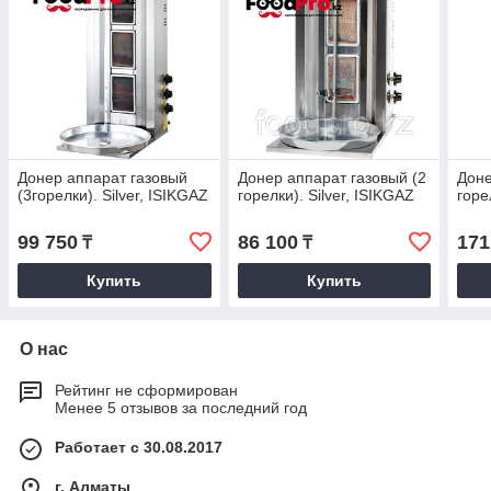
Донер аппарат газовый
Донер аппарат газовый (2
Доне
(3горелки). Silver, ISIKGAZ
горелки). Silver, ISIKGAZ
горе
99 750
86 100
171
₸
₸
Купить
Купить
О нас
Рейтинг не сформирован
Менее 5 отзывов за последний год
Работает с 30.08.2017
г. Алматы