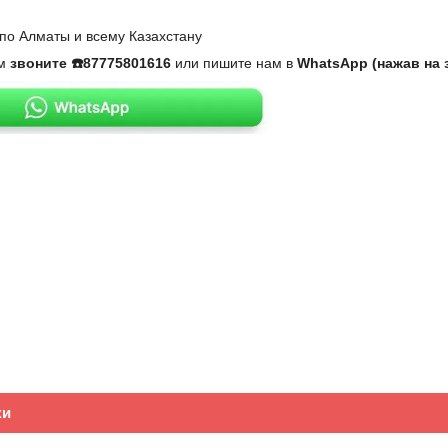
по Алматы и всему Казахстану
ам
звоните ☎️87775801616
или пишите нам в
WhatsApp (нажав на 
ки