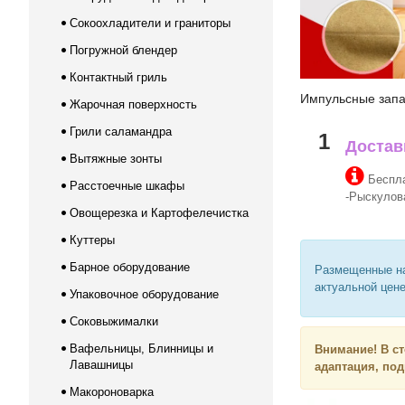
Сокоохладители и граниторы
Погружной блендер
Контактный гриль
Импульсные запа
Жарочная поверхность
Грили саламандра
1
Достав
Вытяжные зонты
Беспла
Расстоечные шкафы
-Рыскулова
Овощерезка и Картофелечистка
Куттеры
Барное оборудование
Размещенные на
актуальной цене
Упаковочное оборудование
Соковыжималки
Вафельницы, Блинницы и
Внимание!
В с
Лавашницы
адаптация, по
Макороноварка