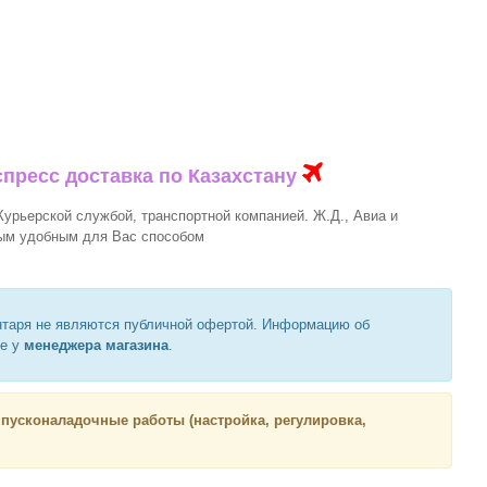
спресс доставка по Казахстану
урьерской службой, транспортной компанией. Ж.Д., Авиа и
м удобным для Вас способом
нтаря не являются публичной офертой. Информацию об
те у
менеджера магазина
.
 пусконаладочные работы (настройка, регулировка,