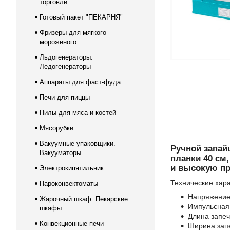
торговли
Готовый пакет "ПЕКАРНЯ"
Фризеры для мягкого
мороженого
Льдогенераторы.
Ледогенераторы
Аппараты для фаст-фуда
Печи для пиццы
Пилы для мяса и костей
Мясорубки
Вакуумные упаковщики.
Ручной запай
Вакууматоры
планки 40 см
и высокую пр
Электрокипятильник
Технические хар
Пароконвектоматы
Напряжение 
Жарочный шкаф. Пекарские
Импульсная 
шкафы
Длина запе
Конвекционные печи
Ширина зап