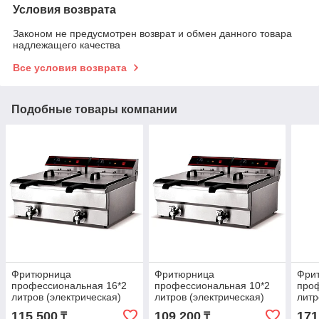
Условия возврата
Законом не предусмотрен возврат и обмен данного товара
надлежащего качества
Все условия возврата
Подобные товары компании
Фритюрница
Фритюрница
Фри
профессиональная 16*2
профессиональная 10*2
про
литров (электрическая)
литров (электрическая)
литр
Чике
115 500
109 200
171
₸
₸