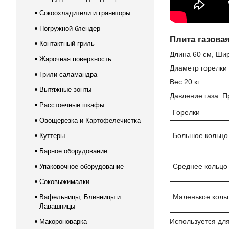
Сокоохладители и граниторы
Погружной блендер
Плита газова
Контактный гриль
Длина 60 см, Шир
Жарочная поверхность
Диаметр горелки
Грили саламандра
Вес 20 кг
Вытяжные зонты
Давление газа: П
Расстоечные шкафы
Горелки
Овощерезка и Картофелечистка
Большое кольцо
Куттеры
Барное оборудование
Среднее кольцо
Упаковочное оборудование
Соковыжималки
Маленькое коль
Вафельницы, Блинницы и
Лавашницы
Используется для
Макороноварка