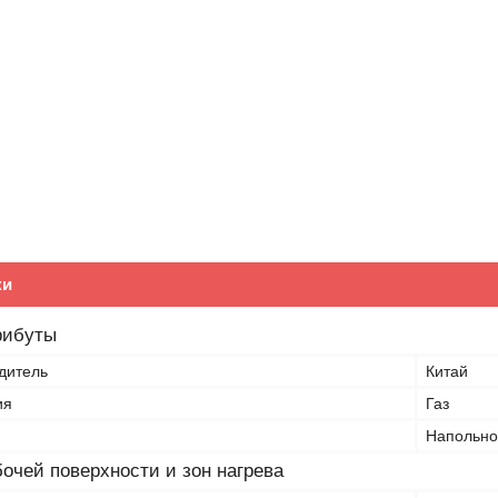
ки
рибуты
дитель
Китай
ия
Газ
Напольно
очей поверхности и зон нагрева