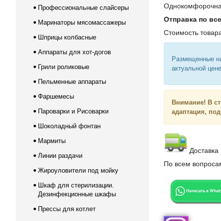
Однокомфорочная
Профессиональные слайсеры
Отправка по вс
Маринаторы мясомассажеры
Стоимость товара
Шприцы колбасные
Аппараты для хот-догов
Размещенные на
Грили роликовые
актуальной цене
Пельменные аппараты
Фаршемесы
Внимание!
В с
Пароварки и Рисоварки
адаптация, по
Шоколадный фонтан
Мармиты
Доставка 
Линии раздачи
По всем вопрос
Жироуловители под мойку
Шкаф для стерилизации.
Дезинфекционные шкафы
Прессы для котлет