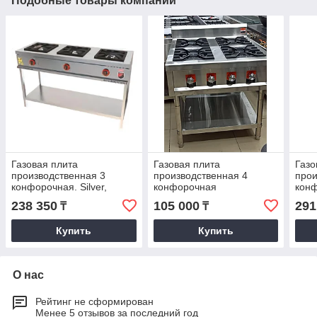
Подобные товары компании
Газовая плита
Газовая плита
Газо
производственная 3
производственная 4
прои
конфорочная. Silver,
конфорочная
конф
ISIKGAZ
ISI
238 350
105 000
291
₸
₸
Купить
Купить
О нас
Рейтинг не сформирован
Менее 5 отзывов за последний год