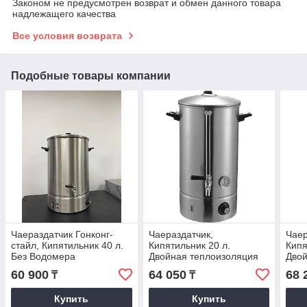
Законом не предусмотрен возврат и обмен данного товара
надлежащего качества
Все условия возврата
Подобные товары компании
Чаераздатчик Гонконг-
Чаераздатчик,
Чаер
стайл, Кипятильник 40 л.
Кипятильник 20 л.
Кипя
Без Водомера
Двойная теплоизоляция
Двой
60 900
64 050
68 
₸
₸
Купить
Купить