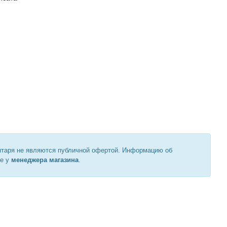
нтаря не являются публичной офертой. Информацию об
те у
менеджера магазина
.