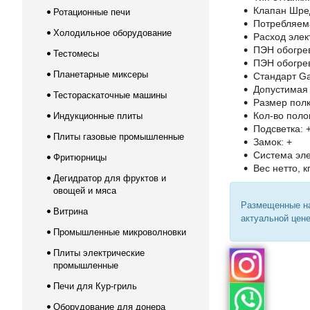
Клапан Шре
Ротационные печи
Потребляема
Холодильное оборудование
Расход элект
ПЭН обогрев
Тестомесы
ПЭН обогрев
Планетарные миксеры
Стандарт Ga
Допустимая н
Тестораскаточные машины
Размер полк
Кол-во полок
Индукционные плиты
Подсветка: 
Плиты газовые промышленные
Замок: +
Система эле
Фритюрницы
Вес нетто, к
Дегидратор для фруктов и
овощей и мяса
Размещенные на
Витрина
актуальной цене
Промышленные микроволновки
Плиты электрические
промышленные
Печи для Кур-гриль
Оборудование для донера