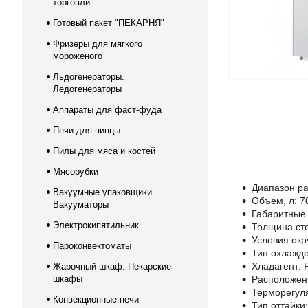
торговли
Готовый пакет "ПЕКАРНЯ"
Фризеры для мягкого
мороженого
Льдогенераторы.
Ледогенераторы
Аппараты для фаст-фуда
Печи для пиццы
Пилы для мяса и костей
Мясорубки
Диапазон ра
Вакуумные упаковщики.
Объем, л: 7
Вакууматоры
Габаритные
Электрокипятильник
Толщина сте
Условия окр
Пароконвектоматы
Тип охлажд
Хладагент: 
Жарочный шкаф. Пекарские
шкафы
Расположени
Терморегуля
Конвекционные печи
Тип оттайки