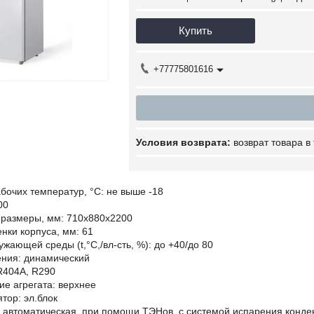
Купить
+77775801616
возврат товара в
бочих температур, °C: не выше -18
00
 размеры, мм: 710х880х2200
нки корпуса, мм: 61
ужающей среды (t,°C,/вл-сть, %): до +40/до 80
ения: динамический
R404A, R290
е агрегата: верхнее
тор: эл.блок
: автоматическая, при помощи ТЭНов, с системой испарения конде