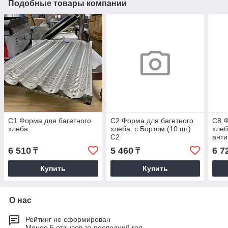
Подобные товары компании
С1 Форма для багетного
С2 Форма для багетного
С8 Ф
хлеба
хлеба. с Бортом (10 шт)
хлеб
C2
анти
6 510
5 460
6 7
₸
₸
Купить
Купить
О нас
Рейтинг не сформирован
Менее 5 отзывов за последний год