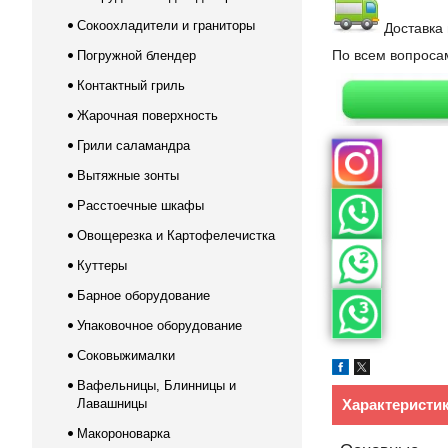
Сокоохладители и граниторы
Доставка 
По всем вопрос
Погружной блендер
Контактный гриль
Жарочная поверхность
Грили саламандра
Вытяжные зонты
Расстоечные шкафы
Овощерезка и Картофелечистка
Куттеры
Барное оборудование
Упаковочное оборудование
Соковыжималки
Вафельницы, Блинницы и
Лавашницы
Характеристи
Макороноварка