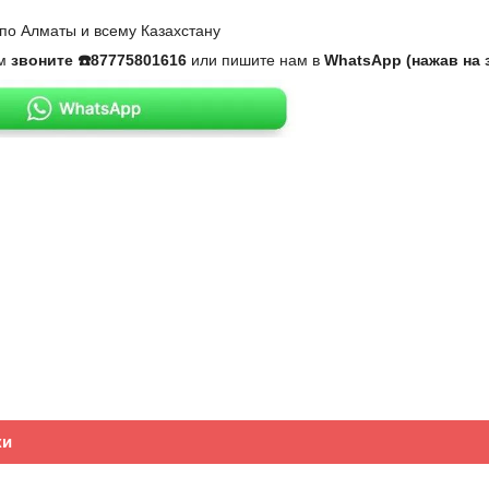
по Алматы и всему Казахстану
ам
звоните ☎️87775801616
или пишите нам в
WhatsApp (нажав на 
ки