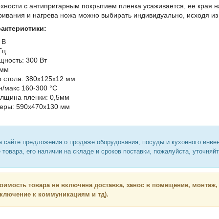
рхности с антипригарным покрытием пленка усаживается, ее края 
ривания и нагрева ножа можно выбирать индивидуально, исходя и
рактеристики:
ие: 220 В
Гц
ность: 300 Вт
 мм
о стола: 380х125х12 мм
н/макс 160-300 °С
лщина пленки: 0,5мм
еры: 590х470х130 мм
 сайте предложения о продаже оборудования, посуды и кухонного инве
 товара, его наличии на складе и сроков поставки, пожалуйста, уточняй
тоимость товара не включена доставка, занос в помещение, монтаж,
дключение к коммуникациям и тд).