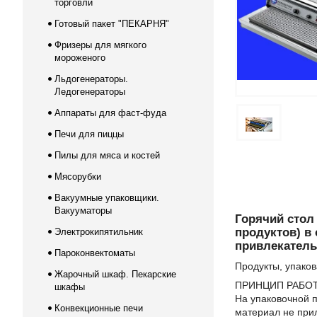
торговли
Готовый пакет "ПЕКАРНЯ"
Фризеры для мягкого
мороженого
Льдогенераторы.
Ледогенераторы
Аппараты для фаст-фуда
Печи для пиццы
Пилы для мяса и костей
Мясорубки
Вакуумные упаковщики.
Вакууматоры
Горячий стол
продуктов) в 
Электрокипятильник
привлекатель
Пароконвектоматы
Продукты, упако
Жарочный шкаф. Пекарские
ПРИНЦИП РАБОТ
шкафы
На упаковочной п
Конвекционные печи
материал не при