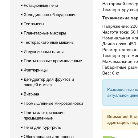
На горячей пове
Ротационные печи
Температуру сва
Холодильное оборудование
Технические ха
Тестомесы
Напряжен
Частота тока: 50 
Планетарные миксеры
Номинальная мощ
Тестораскаточные машины
Длина ножа: 450
Размер тепловог
Индукционные плиты
Температура: ми
Плиты газовые промышленные
Максимальная то
Габаритные разм
Фритюрницы
Вес: 6 кг
Дегидратор для фруктов и
овощей и мяса
Размещенные на
Витрина
актуальной цене
Промышленные микроволновки
Плиты электрические
Внимание!
В с
промышленные
адаптация, по
Печи для Кур-гриль
Оборудование для донера