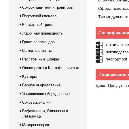
Страна произво
Сокоохладители и граниторы
Сфера использ
Погружной блендер
Тип модульного
Контактный гриль
Спецификаци
Жарочная поверхность
Грили саламандра
технические
Вытяжные зонты
руководство
паспорт.pdf
Расстоечные шкафы
Овощерезка и Картофелечистка
Информация д
Куттеры
Барное оборудование
Цена:
Цену уточн
Упаковочное оборудование
Соковыжималки
Вафельницы, Блинницы и
Лавашницы
Макороноварка