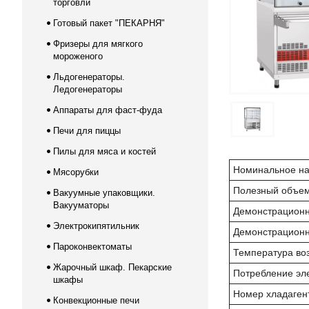
торговли
Готовый пакет "ПЕКАРНЯ"
Фризеры для мягкого
мороженого
Льдогенераторы.
Ледогенераторы
Аппараты для фаст-фуда
Печи для пиццы
Пилы для мяса и костей
Номинальное на
Мясорубки
Полезный объем
Вакуумные упаковщики.
Вакууматоры
Демонстрационна
Электрокипятильник
Демонстрационн
Пароконвектоматы
Температура воз
Жарочный шкаф. Пекарские
Потребление эле
шкафы
Номер хладаген
Конвекционные печи