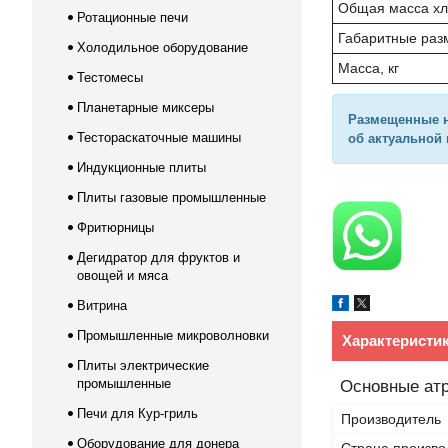
Общая масса хла
Ротационные печи
Габаритные раз
Холодильное оборудование
Масса, кг
Тестомесы
Планетарные миксеры
Размещенные н
Тестораскаточные машины
об актуальной 
Индукционные плиты
Плиты газовые промышленные
Фритюрницы
Дегидратор для фруктов и
овощей и мяса
Витрина
Промышленные микроволновки
Характеристи
Плиты электрические
промышленные
Основные ат
Печи для Кур-гриль
Производитель
Оборудование для донера