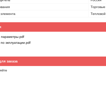
дитель
Россия
ования
Торговые 
 элемента
Тепловой
и
 параметры.pdf
 по экплуатации.pdf
ля заказа
яйте