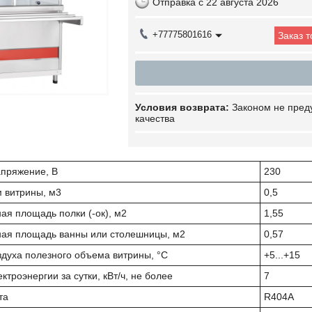
Отправка с 22 августа 2026
+77775801616
Заказ 
Законом не пред
качества
пряжение, В
230
 витрины, м3
0,5
я площадь полки (-ок), м2
1,55
ая площадь ванны или столешницы, м2
0,57
духа полезного объема витрины, °С
+5...+15
ктроэнергии за сутки, кВт/ч, не более
7
та
R404A