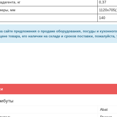
дагента, кг
0,37
меры, мм
1120x705(
140
а сайте предложения о продаже оборудования, посуды и кухонног
цене товара, его наличии на складе и сроков поставки, пожалуйста,
ки
рибуты
Abat