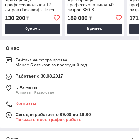
профессиональная 17
профессиональная 40
про
литров (Газовая) - Чикен
литров 380 В
литр
аппарат
(Электрическая) - Чикен
Чике
130 200
189 000
171
₸
₸
аппарат
Купить
Купить
О нас
Рейтинг не сформирован
Менее 5 отзывов за последний год
Работает с 30.08.2017
г. Алматы
Алматы, Казахстан
Контакты
Сегодня работает с 09:00 до 18:00
Показать весь график работы
О нас